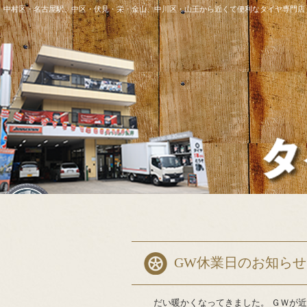
中村区・名古屋駅、中区・伏見・栄・金山、中川区・山王から近くて便利なタイヤ専門店
GW休業日のお知らせ
だい暖かくなってきました。 ＧＷが