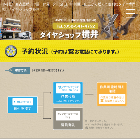
中村区・名古屋駅、中区・伏見・栄・金山、中川区・山王から近くて便利なタイヤ専門
店「タイヤショップ横井」