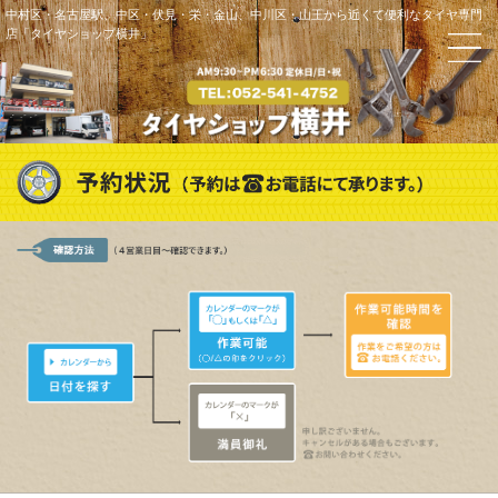
中村区・名古屋駅、中区・伏見・栄・金山、中川区・山王から近くて便利なタイヤ専門
店「タイヤショップ横井」