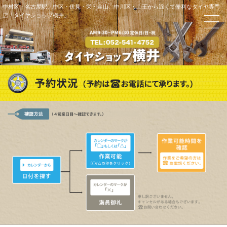
中村区・名古屋駅、中区・伏見・栄・金山、中川区・山王から近くて便利なタイヤ専門
店「タイヤショップ横井」