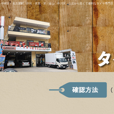
中村区・名古屋駅、中区・伏見・栄・金山、中川区・山王から近くて便利なタイヤ専門店