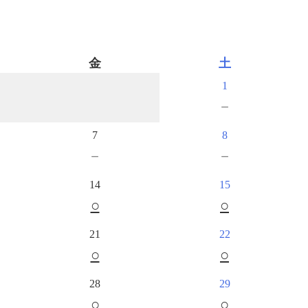
金
土
1
－
7
8
－
－
14
15
○
○
21
22
○
○
28
29
○
○