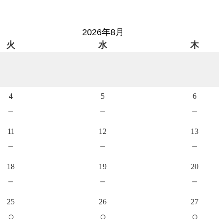
2026年8月
火
水
木
4
5
6
－
－
－
11
12
13
－
－
－
18
19
20
－
－
－
25
26
27
○
○
○