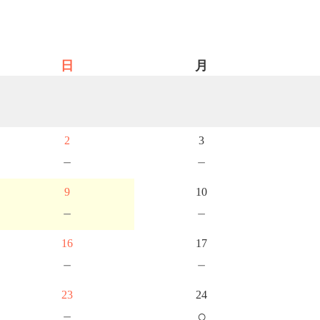
日
月
2
3
－
－
9
10
－
－
16
17
－
－
23
24
－
○